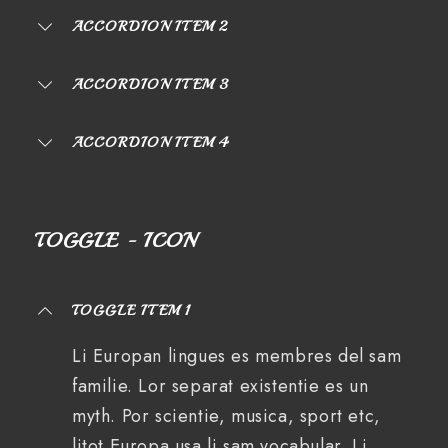
ACCORDION ITEM 2
ACCORDION ITEM 3
ACCORDION ITEM 4
TOGGLE - ICON
TOGGLE ITEM 1
Li Europan lingues es membres del sam
familie. Lor separat existentie es un
myth. Por scientie, musica, sport etc,
litot Europa usa li sam vocabular. Li