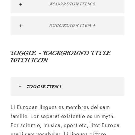
ACCORDION ITEM 3
ACCORDION ITEM 4
TOGGLE - BACKGROUND TITLE
WITH ICON
TOGGLE ITEM 1
Li Europan lingues es membres del sam
familie. Lor separat existentie es un myth.
Por scientie, musica, sport etc, litot Europa
usa li sam vocabular. Li lingues differe